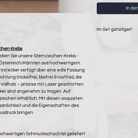
In de
Im Set günstiger!
Link zu einer passe
ichen Krebs
cken Sie unsere Sternzeichen-Krebs -
in Österreich/Kärnten aus hochwertigem
hrstecker verfügt über eine edle Fassung
ng (nickelfrei, bleifrei & rostfrei), die
 Vollholz – präzise mit Laser geschnitten
tecker sind angenehm zu tragen. Auf
ichen erhältlich. Mit diesen exquisiten
sönlichkeit und die Eigenschaften des
usdruck bringen.
hochwertigen Schmuckschachtel geliefert