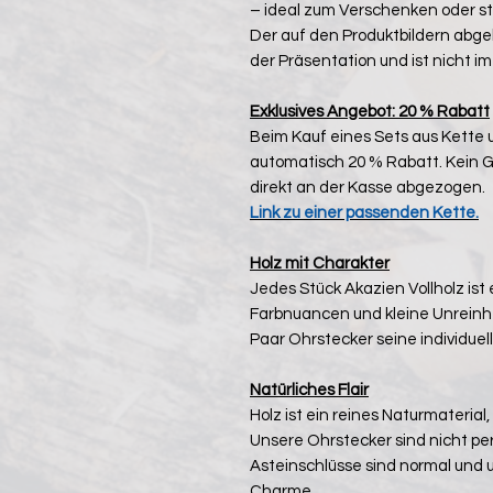
– ideal zum Verschenken oder st
Der auf den Produktbildern abgeb
der Präsentation und ist nicht i
Exklusives Angebot: 20 % Rabatt
Beim Kauf eines Sets aus Kette 
automatisch 20 % Rabatt. Kein G
direkt an der Kasse abgezogen.
Link zu einer passenden Kette.
Holz mit Charakter
Jedes Stück Akazien Vollholz ist 
Farbnuancen und kleine Unreinh
Paar Ohrstecker seine individuel
Natürliches Flair
Holz ist ein reines Naturmateria
Unsere Ohrstecker sind nicht perf
Asteinschlüsse sind normal und
Charme.