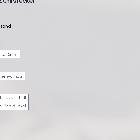
lz Ohrstecker
rsand
Ø16mm
chenvollholz
 – außen hell
 außen dunkel