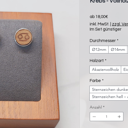
Krebs - Vollho
Sale-
ab
18,00€
Preis
inkl. MwSt.
|
zzgl. Ve
Im Set günstiger
Durchmesser
*
Ø12mm
Ø14mm
Holzart
*
Akazienvollholz
Ei
Farbe
*
Sternzeichen dunkel
Sternzeichen hell –
Anzahl
*