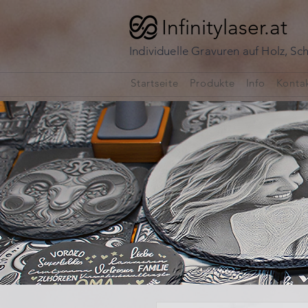
Infinitylaser.at
Individuelle Gravuren auf Holz, Sc
Startseite
Produkte
Info
Konta