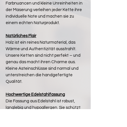
Farbnuancen und kleine Unreinheiten in
der Maserung verleihen jeder Kette ihre
individuelle Note und machen sie zu
einem echten Naturprodukt.
Natürliches Flair
Holz ist ein reines Naturmaterial, das
Wärme und Authentizität ausstrahlt.
Unsere Ketten sind nicht perfekt – und
genau das macht ihren Charme aus.
Kleine Asteinschlüsse sind normal und
unterstreichen die handgefertigte
Qualität.
Hochwertige Edelstahlfassung
Die Fassung aus Edelstahl ist robust,
langlebig und hypoallergen. Sie schützt
das Vollholz-Motiv zuverlässig und sorgt
gleichzeitig für einen modernen,