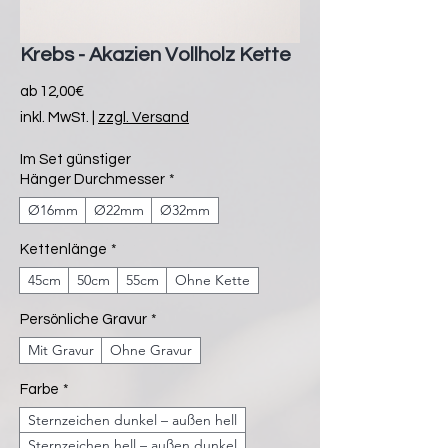
Krebs - Akazien Vollholz Kette
Sale-
ab
12,00€
Preis
inkl. MwSt.
|
zzgl. Versand
Im Set günstiger
Hänger Durchmesser
*
Ø16mm
Ø22mm
Ø32mm
Kettenlänge
*
45cm
50cm
55cm
Ohne Kette
Persönliche Gravur
*
Mit Gravur
Ohne Gravur
Farbe
*
Sternzeichen dunkel – außen hell
Sternzeichen hell – außen dunkel