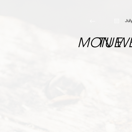
Jul
MON
TUE
W