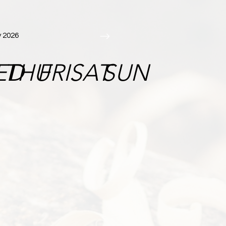
y 2026
ED
THU
FRI
SAT
SUN