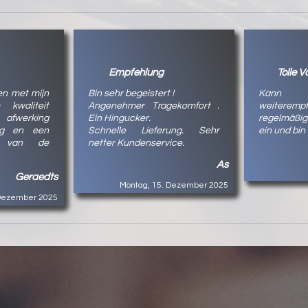
Empfehlung
Tolle V
en met mijn
Bin sehr begeistert !
Kann
e kwaliteit
Angenehmer Tragekomfort .
weiteremp
 afwerking
Ein Hingucker.
regelmäßig
ng en een
Schnelle Lieferung. Sehr
ein und bin
ng van de
netter Kundenservice.
As
Geraedts
Montag, 15. Dezember 2025
 Dezember 2025