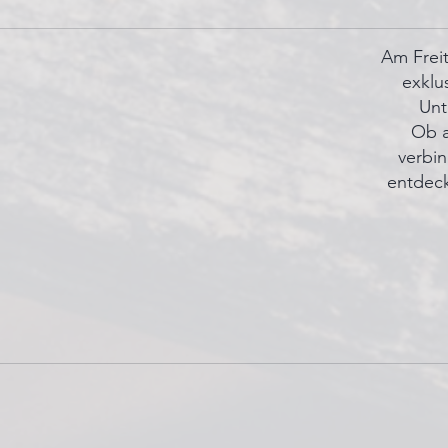
Am Freit
exklu
Unt
Ob a
verbin
entdeck