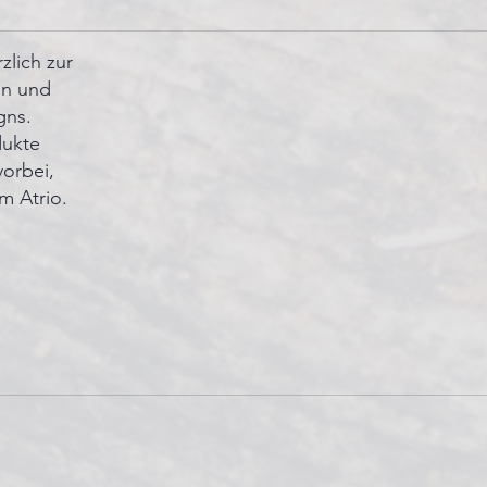
zlich zur
en und
gns.
dukte
vorbei,
m Atrio.