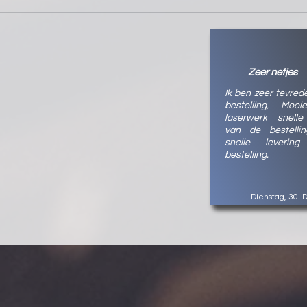
Zeer netjes
Ik ben zeer tevred
bestelling, Mooi
laserwerk snelle
van de bestelli
snelle leveri
bestelling.
Dienstag, 30.