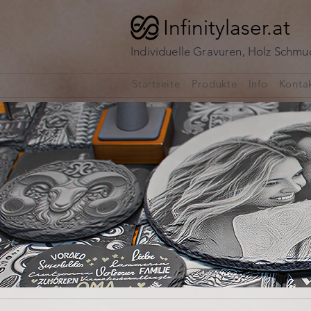
Infinitylaser.at
Individuelle Gravuren, Holz Schm
Startseite
Produkte
Info
Konta