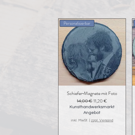
Personalisierbar
Schiefer‑Magnete mit Foto
Standardpreis
Sale-Preis
14,00 €
11,20 €
Kunsthandwerksmarkt
Angebot
inkl. MwSt.
|
zzgl. Versand