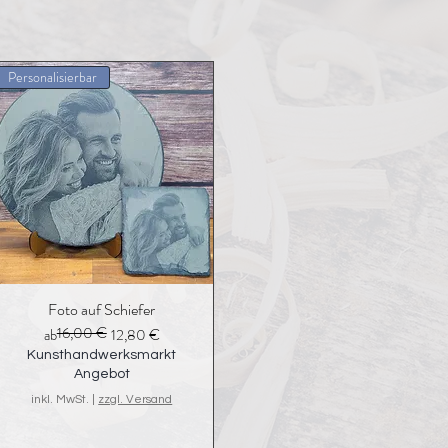
Personalisierbar
Foto auf Schiefer
16,00 €
Standardpreis
Sale-Preis
ab
12,80 €
Kunsthandwerksmarkt
Angebot
inkl. MwSt.
|
zzgl. Versand