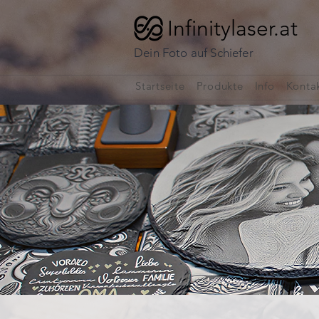
Infinitylaser.at
Dein Foto auf Schiefer
Startseite
Produkte
Info
Konta