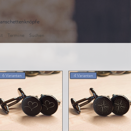
 manschettenknöpfe
kt
Termine
Suchen
6 Varianten
4 Varianten