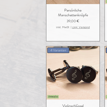
Persönliche
Manschettenknöpfe
Preis
39,00 €
inkl. MwSt.
|
zzgl. Versand
4 Varianten
Violinschlüssel