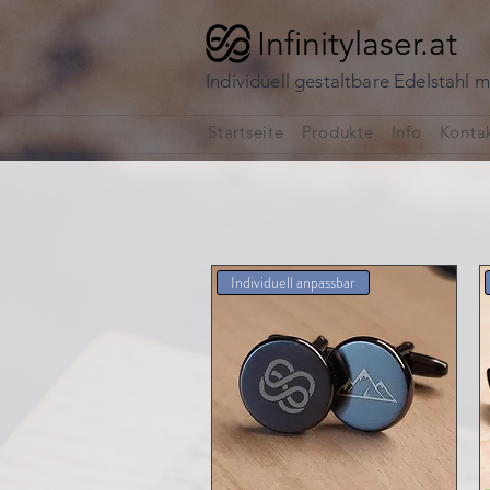
Infinitylaser.at
Individuell gestaltbare Edelstahl
Startseite
Produkte
Info
Konta
Individuell anpassbar