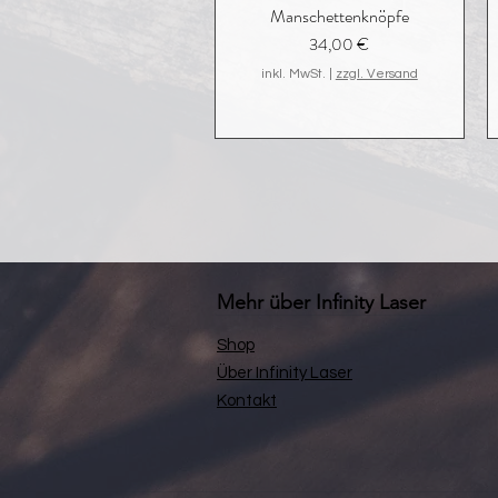
Manschettenknöpfe
Preis
34,00 €
inkl. MwSt.
|
zzgl. Versand
Mehr über Infinity Laser
Shop
Über Infinity Laser
Kontakt