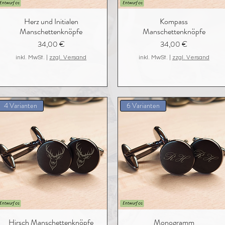
Herz und Initialen
Kompass
Manschettenknöpfe
Manschettenknöpfe
Preis
Preis
34,00 €
34,00 €
inkl. MwSt.
|
zzgl. Versand
inkl. MwSt.
|
zzgl. Versand
4 Varianten
6 Varianten
Hirsch Manschettenknöpfe
Monogramm