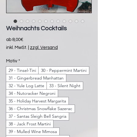
Weihnachts Cocktails
Sale-
ab
8,00€
Preis
inkl. MwSt.
|
zzgl. Versand
Motiv
*
29 - Tinsel-Tini
30 - Peppermint Martini
31 - Gingerbread Manhattan
32 - Yule Log Latte
33 - Silent Night
34 - Nutcracker Negroni
35 - Holiday Harvest Margarita
36 - Christmas Snowflake Sazerac
37 - Santas Sleigh Bell Sangria
38 - Jack Frost Martini
39 - Mulled Wine Mimosa