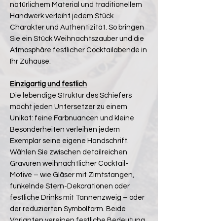
natürlichem Material und traditionellem
Handwerk verleiht jedem Stück
Charakter und Authentizität. So bringen
Sie ein Stück Weihnachtszauber und die
Atmosphäre festlicher Cocktailabende in
Ihr Zuhause.
Einzigartig und festlich
Die lebendige Struktur des Schiefers
macht jeden Untersetzer zu einem
Unikat: feine Farbnuancen und kleine
Besonderheiten verleihen jedem
Exemplar seine eigene Handschrift.
Wählen Sie zwischen detailreichen
Gravuren weihnachtlicher Cocktail-
Motive – wie Gläser mit Zimtstangen,
funkelnde Stern-Dekorationen oder
festliche Drinks mit Tannenzweig – oder
der reduzierten Symbolform. Beide
Varianten vereinen festliche Bedeutung