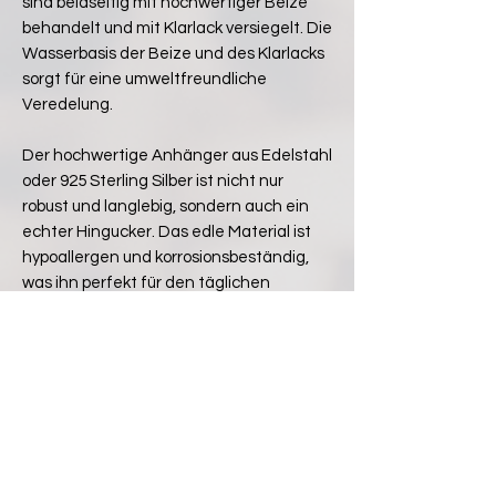
sind beidseitig mit hochwertiger Beize
behandelt und mit Klarlack versiegelt. Die
Wasserbasis der Beize und des Klarlacks
sorgt für eine umweltfreundliche
Veredelung.
Der hochwertige Anhänger aus Edelstahl
oder 925 Sterling Silber ist nicht nur
robust und langlebig, sondern auch ein
echter Hingucker. Das edle Material ist
hypoallergen und korrosionsbeständig,
was ihn perfekt für den täglichen
Gebrauch macht.
Trage ein Stück Natur mit Stolz
unsere Ohrringe aus Birkensperrholz sind
einzigartig und passen zu jedem Outfit!
Noch keine Bewertungen vorhanden