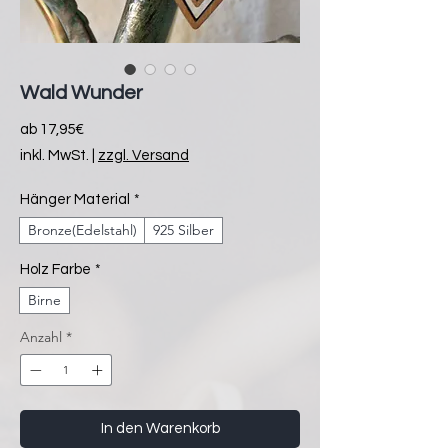
Wald Wunder
Sale-
ab
17,95€
Preis
inkl. MwSt.
|
zzgl. Versand
Hänger Material
*
Bronze(Edelstahl)
925 Silber
Holz Farbe
*
Birne
Anzahl
*
In den Warenkorb