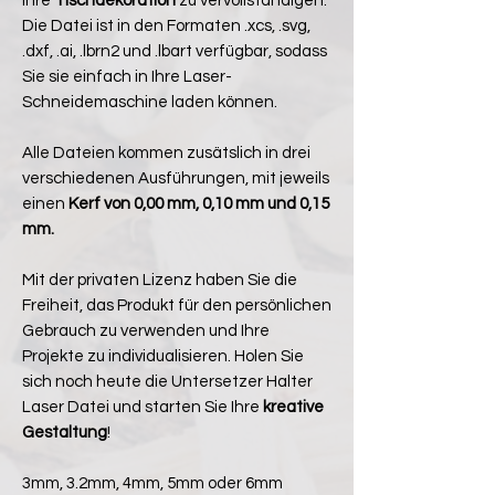
Ihre
Tischdekoration
zu vervollständigen.
Die Datei ist in den Formaten .xcs, .svg,
.dxf, .ai, .lbrn2 und .lbart verfügbar, sodass
Sie sie einfach in Ihre Laser-
Schneidemaschine laden können.
Alle Dateien kommen zusätslich in drei
verschiedenen Ausführungen, mit jeweils
einen
Kerf von 0,00 mm, 0,10 mm und 0,15
mm.
Mit der privaten Lizenz haben Sie die
Freiheit, das Produkt für den persönlichen
Gebrauch zu verwenden und Ihre
Projekte zu individualisieren. Holen Sie
sich noch heute die Untersetzer Halter
Laser Datei und starten Sie Ihre
kreative
Gestaltung
!
3mm, 3.2mm, 4mm, 5mm oder 6mm