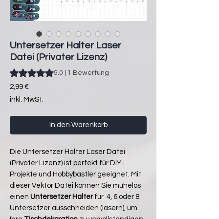
Untersetzer Halter Laser
Datei (Privater Lizenz)
Das Rating beträgt 5.0 von fünf Sternen, basierend auf 1 Be
5.0 | 1 Bewertung
Preis
2,99 €
inkl. MwSt.
In den Warenkorb
Die Untersetzer Halter Laser Datei
(Privater Lizenz) ist perfekt für DIY-
Projekte und Hobbybastler geeignet. Mit
dieser Vektor Datei können Sie mühelos
einen
Untersetzer Halter
für 4, 6 oder 8
Untersetzer ausschneiden (lasern), um