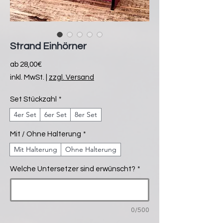
Strand Einhörner
Sale-
ab
28,00€
Preis
inkl. MwSt.
|
zzgl. Versand
Set Stückzahl
*
4er Set
6er Set
8er Set
Mit / Ohne Halterung
*
Mit Halterung
Ohne Halterung
Welche Untersetzer sind erwünscht?
*
0/500