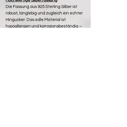
Hochwertige Silberfassung
Die Fassung aus 925 Sterling Silber ist
robust, langlebig und zugleich ein echter
Hingucker. Das edle Material ist
hypoallergen und korrosionsbeständig –
perfekt für den täglichen Gebrauch.
Noch keine Bewertungen vorhanden
Jetzt die erste Bewertung abgeben.
Bewertung abgeben
Teilen Sie uns:
Facebook
X (Twitter)
WhatsApp
LinkedIn
Pinterest