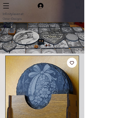
Infinitylaser.at
Oster‑Designs