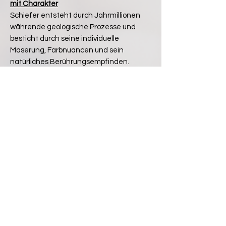
mit Charakter
Schiefer entsteht durch Jahrmillionen
währende geologische Prozesse und
besticht durch seine individuelle
Maserung, Farbnuancen und sein
natürliches Berührungsempfinden.
Jedes Stück ist ein Unikat und erzählt
eine Geschichte aus der Tiefe der Erde.
Kleine Ausbrüche oder
Unregelmäßigkeiten an den Kanten sind
kein Qualitätsmangel, sondern
unterstreichen den authentischen
Charakter des Materials. Sie verleihen
den Untersetzern einen besonderen
Charme, der die Natürlichkeit und
Einzigartigkeit jedes einzelnen Stücks
betont.
Unsere Schiefer-Untersetzer sind nicht
nur stilvoll und praktisch, sondern bringen
auch ein Stück Natur direkt in Ihr Zuhause