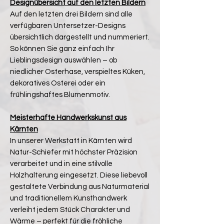
Designübersicht auf den letzten Bildern
Auf den letzten drei Bildern sind alle
verfügbaren Untersetzer-Designs
übersichtlich dargestellt und nummeriert.
So können Sie ganz einfach Ihr
Lieblingsdesign auswählen – ob
niedlicher Osterhase, verspieltes Küken,
dekoratives Osterei oder ein
frühlingshaftes Blumenmotiv.
Meisterhafte Handwerkskunst aus
Kärnten
In unserer Werkstatt in Kärnten wird
Natur-Schiefer mit höchster Präzision
verarbeitet und in eine stilvolle
Holzhalterung eingesetzt. Diese liebevoll
gestaltete Verbindung aus Naturmaterial
und traditionellem Kunsthandwerk
verleiht jedem Stück Charakter und
Wärme – perfekt für die fröhliche