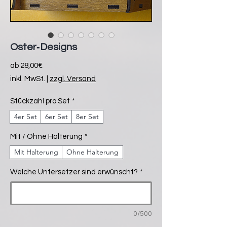
Oster‑Designs
Sale-
ab
28,00€
Preis
inkl. MwSt.
|
zzgl. Versand
Stückzahl pro Set
*
4er Set
6er Set
8er Set
Mit / Ohne Halterung
*
Mit Halterung
Ohne Halterung
Welche Untersetzer sind erwünscht?
*
0/500