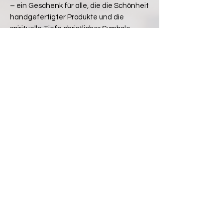
– ein Geschenk für alle, die die Schönheit
handgefertigter Produkte und die
spirituelle Tiefe christlicher Symbole
schätzen.
Noch keine Bewertungen vorhanden
Jetzt die erste Bewertung abgeben.
Bewertung abgeben
Teilen Sie uns:
Facebook
X (Twitter)
WhatsApp
LinkedIn
Pinterest
Link kopieren