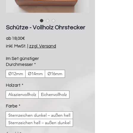
Schütze - Vollholz Ohrstecker
Sale-
ab
18,00€
Preis
inkl. MwSt.
|
zzgl. Versand
Im Set günstiger
Durchmesser
*
Ø12mm
Ø14mm
Ø16mm
Holzart
*
Akazienvollholz
Eichenvollholz
Farbe
*
Sternzeichen dunkel – außen hell
Sternzeichen hell – außen dunkel