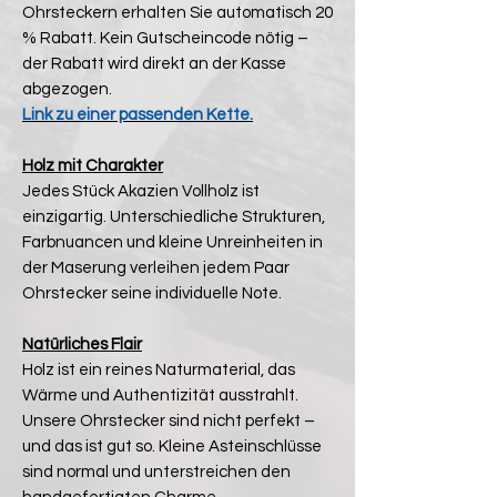
Ohrsteckern erhalten Sie automatisch 20
% Rabatt. Kein Gutscheincode nötig –
der Rabatt wird direkt an der Kasse
abgezogen.
Link zu einer passenden Kette.
Holz mit Charakter
Jedes Stück Akazien Vollholz ist
einzigartig. Unterschiedliche Strukturen,
Farbnuancen und kleine Unreinheiten in
der Maserung verleihen jedem Paar
Ohrstecker seine individuelle Note.
Natürliches Flair
Holz ist ein reines Naturmaterial, das
Wärme und Authentizität ausstrahlt.
Unsere Ohrstecker sind nicht perfekt –
und das ist gut so. Kleine Asteinschlüsse
sind normal und unterstreichen den