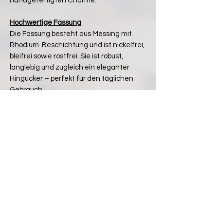
handgefertigten Charme.
Hochwertige Fassung
Die Fassung besteht aus Messing mit
Rhodium-Beschichtung und ist nickelfrei,
bleifrei sowie rostfrei. Sie ist robust,
langlebig und zugleich ein eleganter
Hingucker – perfekt für den täglichen
Gebrauch.
Im Set günstiger!
Link zu einer passenden Kette.
Noch keine Bewertungen vorhanden
Jetzt die erste Bewertung abgeben.
Bewertung abgeben