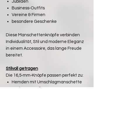
Jubiläen
Business‑Outfits
Vereine & Firmen
besondere Geschenke
Diese Manschettenknöpfe verbinden
Individualität, Stil und moderne Eleganz
in einem Accessoire, das lange Freude
bereitet.
Stilvoll getragen
Die 16,5‑mm‑Knöpfe passen perfekt zu:
Hemden mit Umschlagmanschette
Business‑Outfits
festlichen Anlässen
personalisierten Geschenksets
Ein dezentes, aber ausdrucksstarkes
Statement für Stilbewusstsein und
Qualität.