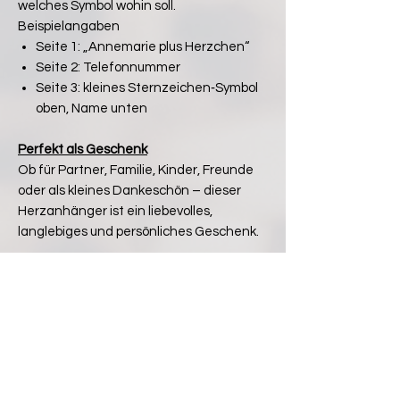
welches Symbol wohin soll.
Beispielangaben
Seite 1: „Annemarie plus Herzchen“
Seite 2: Telefonnummer
Seite 3: kleines Sternzeichen‑Symbol
oben, Name unten
Perfekt als Geschenk
Ob für Partner, Familie, Kinder, Freunde
oder als kleines Dankeschön – dieser
Herzanhänger ist ein liebevolles,
langlebiges und persönliches Geschenk.
Pflegehinweis
Zur Pflege genügt ein weiches Tuch. Bei
Bedarf kann der Anhänger gelegentlich
mit etwas Holzöl nachbehandelt werden,
um den Glanz zu erhalten.